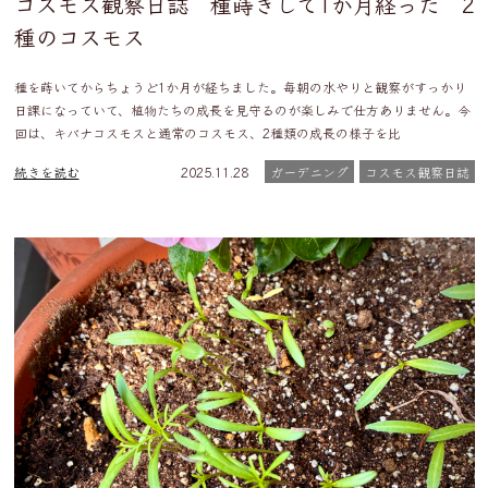
コスモス観察日誌 種蒔きして1か月経った 2
種のコスモス
種を蒔いてからちょうど1か月が経ちました。毎朝の水やりと観察がすっかり
日課になっていて、植物たちの成長を見守るのが楽しみで仕方ありません。今
回は、キバナコスモスと通常のコスモス、2種類の成長の様子を比
続きを読む
2025.11.28
ガーデニング
コスモス観察日誌