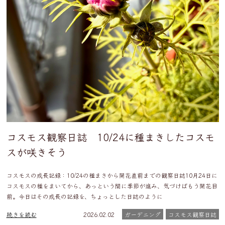
コスモス観察日誌 10/24に種まきしたコスモ
スが咲きそう
コスモスの成長記録：10/24の種まきから開花直前までの観察日誌10月24日に
コスモスの種をまいてから、あっという間に季節が進み、気づけばもう開花目
前。今日はその成長の記録を、ちょっとした日誌のように
続きを読む
2026.02.02
ガーデニング
コスモス観察日誌