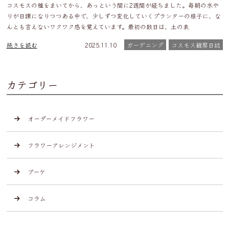
コスモスの種をまいてから、あっという間に2週間が経ちました。毎朝の水や
りが日課になりつつある中で、少しずつ変化していくプランターの様子に、な
んとも言えないワクワク感を覚えています。最初の数日は、土の表
続きを読む
2025.11.10
ガーデニング
コスモス観察日誌
カテゴリー
オーダーメイドフラワー
フラワーアレンジメント
ブーケ
コラム