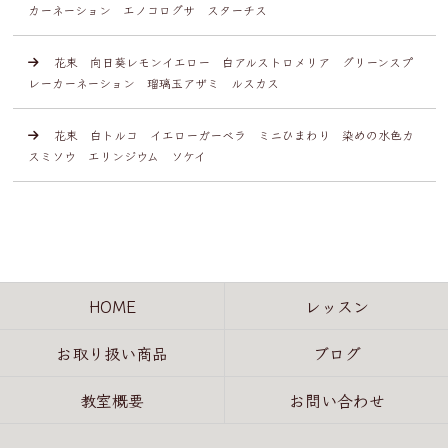
カーネーション エノコログサ スターチス
花束 向日葵レモンイエロー 白アルストロメリア グリーンスプ
レーカーネーション 瑠璃玉アザミ ルスカス
花束 白トルコ イエローガーベラ ミニひまわり 染めの水色カ
スミソウ エリンジウム ソケイ
HOME
レッスン
お取り扱い商品
ブログ
教室概要
お問い合わせ