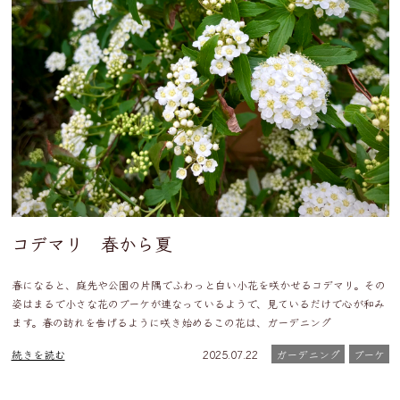
コデマリ 春から夏
春になると、庭先や公園の片隅でふわっと白い小花を咲かせるコデマリ。その
姿はまるで小さな花のブーケが連なっているようで、見ているだけで心が和み
ます。春の訪れを告げるように咲き始めるこの花は、ガーデニング
続きを読む
2025.07.22
ガーデニング
ブーケ