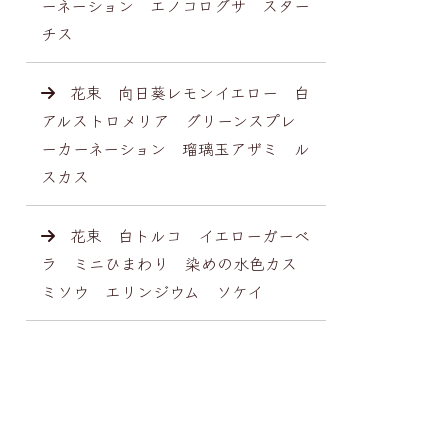
ーネーション エノコログサ スター
チス
花束 向日葵レモンイエロー 白
アルストロメリア グリーンスプレ
ーカーネーション 瑠璃玉アザミ ル
スカス
花束 白トルコ イエローガーベ
ラ ミニひまわり 染めの水色カス
ミソウ エリンジウム ソケイ