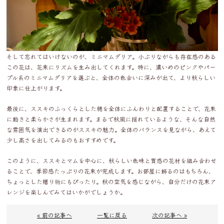
そして忘れてはいけないのが、ミニマムダリア。小ぶりながらも存在感のある
この花は、花束にリズムを生み出してくれます。特に、濃いめのピンクやパー
プル系のミニマムダリアを選ぶと、全体の色合いに深みが出て、より秋らしい
印象に仕上がります。
最後に、ススキのふっくらとした穂を全体にふんわりと配置することで、花束
に動きと柔らかさが生まれます。まるで秋風に揺れているような、そんな自然
な雰囲気を演出できるのがススキの魅力。全体のバランスを見ながら、あえて
少し高さを出してみるのもおすすめです。
このように、ススキとマムを中心に、秋らしい色味と質感の花材を組み合わせ
ることで、季節感たっぷりの花束が完成します。お部屋に飾るのはもちろん、
ちょっとした贈り物にもぴったり。秋の空気を感じながら、自分だけの花束ア
レンジを楽しんでみてはいかがでしょうか。
« 前の記事へ
一覧に戻る
次の記事へ »