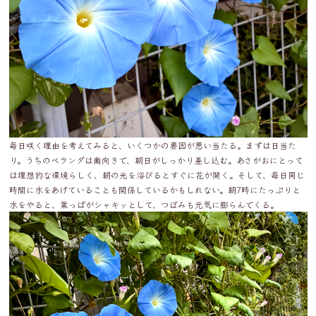
毎日咲く理由を考えてみると、いくつかの要因が思い当たる。まずは日当た
り。うちのベランダは南向きで、朝日がしっかり差し込む。あさがおにとって
は理想的な環境らしく、朝の光を浴びるとすぐに花が開く。そして、毎日同じ
時間に水をあげていることも関係しているかもしれない。朝7時にたっぷりと
水をやると、葉っぱがシャキッとして、つぼみも元気に膨らんでくる。