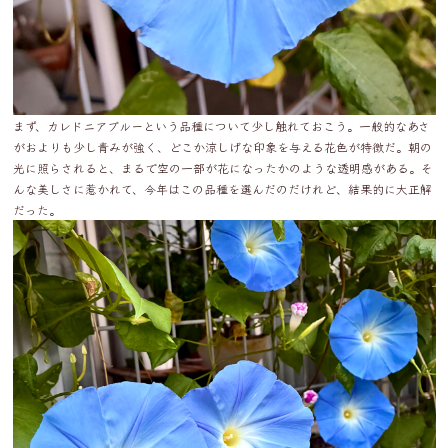
まず、カレドニアブルーという品種について少し触れておこう。一般的なあさ
がおよりも少し青みが強く、どこか涼しげな印象を与える花色が特徴だ。朝の
光に照らされると、まるで空の一部が花になったかのような透明感がある。そ
んな美しさに惹かれて、今年はこの品種を選んだのだけれど、結果的に大正解
だった。