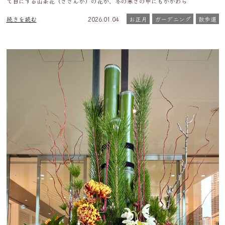
で目にする山茶花（さざんか）の花が、冬の寒さの中にもかかわら
続きを読む
2026.01.04
お正月
ガーデニング
散歩道