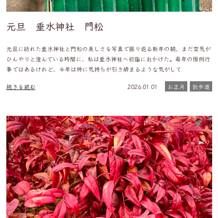
元旦 垂水神社 門松
元旦に訪れた垂水神社と門松の美しさを写真で振り返る新年の朝、まだ空気が
ひんやりと澄んでいる時間に、私は垂水神社へ初詣に出かけた。毎年の恒例行
事ではあるけれど、今年は特に気持ちが引き締まるような気がして
続きを読む
2026.01.01
お正月
散歩道