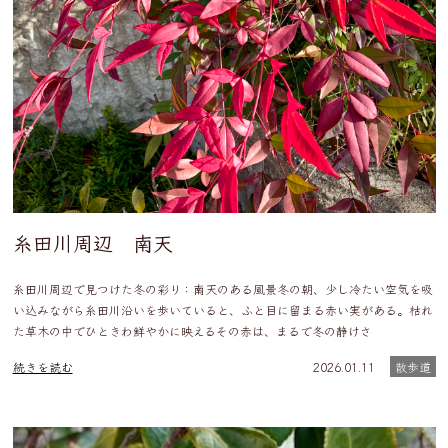
糸田川周辺 南天
糸田川周辺で見つけた冬の彩り：南天のある風景冬の朝、少し冷たい空気を吸
い込みながら糸田川沿いを歩いていると、ふと目に留まる赤い実がある。枯れ
た草木の中でひときわ鮮やかに映えるその赤は、まるで冬の静けさ
続きを読む
2026.01.11
散歩道