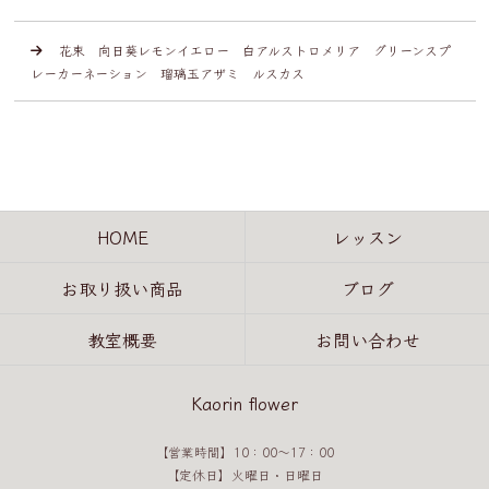
花束 向日葵レモンイエロー 白アルストロメリア グリーンスプ
レーカーネーション 瑠璃玉アザミ ルスカス
HOME
レッスン
お取り扱い商品
ブログ
教室概要
お問い合わせ
Kaorin flower
【営業時間】10：00～17：00
【定休日】火曜日・日曜日