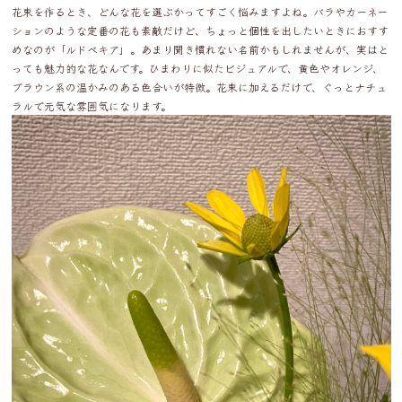
花束を作るとき、どんな花を選ぶかってすごく悩みますよね。バラやカーネー
ションのような定番の花も素敵だけど、ちょっと個性を出したいときにおすす
めなのが「ルドベキア」。あまり聞き慣れない名前かもしれませんが、実はと
っても魅力的な花なんです。ひまわりに似たビジュアルで、黄色やオレンジ、
ブラウン系の温かみのある色合いが特徴。花束に加えるだけで、ぐっとナチュ
ラルで元気な雰囲気になります。