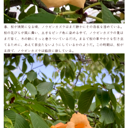
春、桜が満開になる頃、ノウゼンカズラはまだ静かにその存在を潜めている。
桜の花びらが風に舞い、土手をピンク色に染める中で、ノウゼンカズラの蔓は
まだ若く、木の幹にそっと巻きついているだけ。まるで桜の華やかさを引き立
てるために、あえて目立たないようにしているかのようだ。この時期は、桜が
主役で、ノウゼンカズラは脇役に徹している。