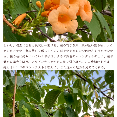
しかし、初夏になると状況は一変する。桜の花が散り、葉が生い茂る頃、ノウ
ゼンカズラが一気に勢いを増してくる。鮮やかなオレンジ色の花を咲かせなが
ら、桜の枝に絡みついていく様子は、まるで舞台のバトンタッチのよう。桜が
静かに舞台を降り、ノウゼンカズラがその後を引き継ぐ。この時期の土手は、
緑とオレンジのコントラストが美しく、また違った魅力を見せてくれる。