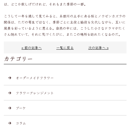
は、どこか寂しげだけれど、それもまた季節の一部。
こうして一年を通して見てみると、糸田川の土手にある桜とノウゼンカズラの
関係は、ただの寄生ではなく、季節ごとに主役と脇役を交代しながら、互いに
風景を彩っているように思える。自然の中には、こうした小さなドラマがたく
さん隠れていて、それに気づくたびに、またこの場所を訪れたくなるのだ。
« 前の記事へ
一覧に戻る
次の記事へ »
カテゴリー
オーダーメイドフラワー
フラワーアレンジメント
ブーケ
コラム