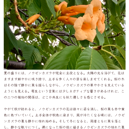
夏の盛りには、ノウゼンカズラが完全に主役となる。太陽の光を浴びて、花は
ますます鮮やかに咲き誇り、土手を歩く人々の目を楽しませてくれる。桜の木
はその陰で静かに葉を揺らしながら、ノウゼンカズラの華やかさを支えている
ようにも見える。寄生という言葉には少しネガティブな響きがあるけれど、こ
の二つの植物の関係は、どこか共生にも似た優しさを感じさせる。
やがて秋が訪れると、ノウゼンカズラの花は徐々に姿を消し、桜の葉も赤や黄
色に色づいていく。土手全体が秋色に染まり、風が冷たくなる頃には、ノウゼ
ンカズラの蔓も静かに枯れ始める。そして冬になると、両者ともに葉を落と
し、静かな眠りにつく。裸になった桜の枝に絡まるノウゼンカズラの枯れた蔓