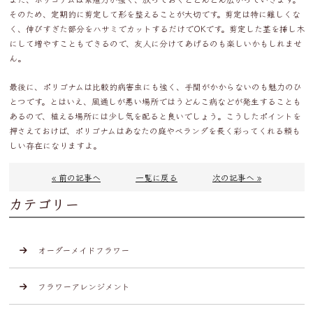
そのため、定期的に剪定して形を整えることが大切です。剪定は特に難しくな
く、伸びすぎた部分をハサミでカットするだけでOKです。剪定した茎を挿し木
にして増やすこともできるので、友人に分けてあげるのも楽しいかもしれませ
ん。
最後に、ポリゴナムは比較的病害虫にも強く、手間がかからないのも魅力のひ
とつです。とはいえ、風通しが悪い場所ではうどんこ病などが発生することも
あるので、植える場所には少し気を配ると良いでしょう。こうしたポイントを
押さえておけば、ポリゴナムはあなたの庭やベランダを長く彩ってくれる頼も
しい存在になりますよ。
« 前の記事へ
一覧に戻る
次の記事へ »
カテゴリー
オーダーメイドフラワー
フラワーアレンジメント