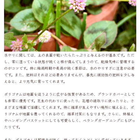
水やりに関しては、土の表面が乾いたらたっぷりと与えるのが基本です。ただ
し、常に湿っている状態が続くと根が傷んでしまうので、乾燥気味に管理する
のがコツです。特に梅雨時期や長雨が続く季節は、水のやりすぎに注意が必要
です。また、肥料はそれほど必要ありませんが、春先に緩効性の肥料を少し与
えると、より元気に育ってくれます。
ポリゴナムは地面を這うように広がる性質があるため、グランドカバーとして
も非常に優秀です。芝生の代わりに使ったり、花壇の縁取りに使ったりと、さ
まざまな場面で活躍してくれます。特に雑草が生えやすい場所に植えると、ポ
リゴナムが地面を覆ってくれるので、雑草対策にもなります。さらに、鉢植え
やハンギングバスケットにしても可愛らしく、ベランダガーデニングにもぴっ
たりです。
また、ポリゴナムは繁殖力が強く、放っておくとどんどん広がっていきます。