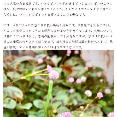
にも人気のある植物です。小さなピンクの花がまるで小さなポンポンのように
咲き、庭や鉢植えに彩りを添えてくれます。そんなポリゴナムを上手に育てる
ためには、いくつかのポイントを押さえておくと安心です。
まず、ポリゴナムは日当たりの良い場所を好みます。半日陰でも育ちますが、
やはり日光がしっかり当たる場所の方が花つきが良くなります。土壌について
は特にこだわりはなく、普通の園芸用土で十分育ちますが、水はけの良い土を
選ぶと根腐れのリスクを減らせます。植え付けの時期は春か秋がベストで、気
温が安定している時期に植えると根付きやすくなります。