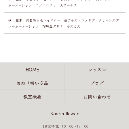
カーネーション エノコログサ スターチス
花束 向日葵レモンイエロー 白アルストロメリア グリーンスプ
レーカーネーション 瑠璃玉アザミ ルスカス
HOME
レッスン
お取り扱い商品
ブログ
教室概要
お問い合わせ
Kaorin flower
【営業時間】10：00～17：00