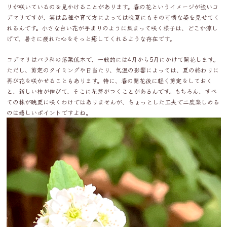
リが咲いているのを見かけることがあります。春の花というイメージが強いコ
デマリですが、実は品種や育て方によっては晩夏にもその可憐な姿を見せてく
れるんです。小さな白い花が手まりのように集まって咲く様子は、どこか涼し
げで、暑さに疲れた心をそっと癒してくれるような存在です。
コデマリはバラ科の落葉低木で、一般的には4月から5月にかけて開花します。
ただし、剪定のタイミングや日当たり、気温の影響によっては、夏の終わりに
再び花を咲かせることもあります。特に、春の開花後に軽く剪定をしておく
と、新しい枝が伸びて、そこに花芽がつくことがあるんです。もちろん、すべ
ての株が晩夏に咲くわけではありませんが、ちょっとした工夫で二度楽しめる
のは嬉しいポイントですよね。