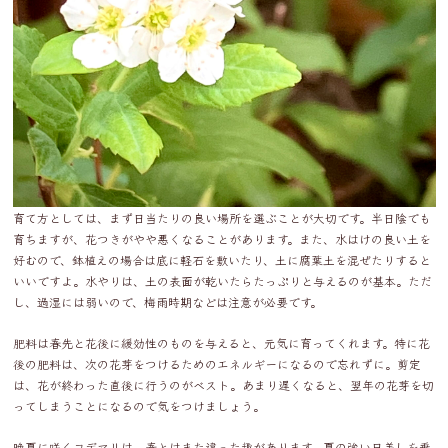
育て方としては、まず日当たりの良い場所を選ぶことが大切です。半日陰でも
育ちますが、花つきがやや悪くなることがあります。また、水はけの良い土を
好むので、鉢植えの場合は底に軽石を敷いたり、土に腐葉土を混ぜたりすると
いいですよ。水やりは、土の表面が乾いたらたっぷりと与えるのが基本。ただ
し、過湿には弱いので、梅雨時期などは注意が必要です。
肥料は春先と花後に緩効性のものを与えると、元気に育ってくれます。特に花
後の肥料は、次の花芽をつけるためのエネルギーになるので忘れずに。剪定
は、花が終わった直後に行うのがベスト。あまり遅くなると、翌年の花芽を切
ってしまうことになるので気をつけましょう。
晩夏に咲くコデマリは、春とはまた違った趣があります。夏の強い日差しを乗