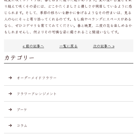
り越えて咲くその姿には、どこかたくましさと優しさが同居しているように感
じられます。そして、季節の移ろいを静かに告げるようなその佇まいは、見る
人の心にそっと寄り添ってくれるのです。もし庭やベランダにスペースがある
なら、ぜひコデマリを育ててみてください。春と晩夏、二度の花を楽しめるか
もしれませんし、何よりその可憐な姿に癒されること間違いなしです。
« 前の記事へ
一覧に戻る
次の記事へ »
カテゴリー
オーダーメイドフラワー
フラワーアレンジメント
ブーケ
コラム