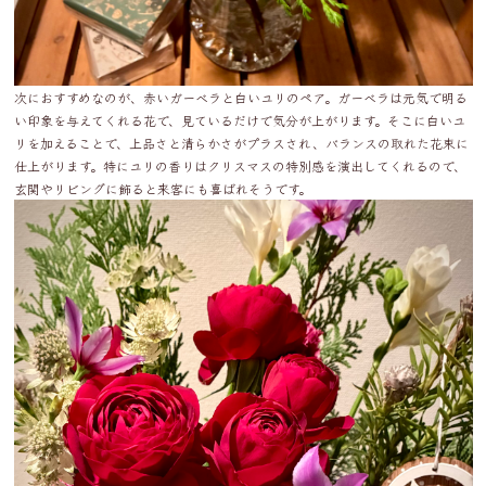
次におすすめなのが、赤いガーベラと白いユリのペア。ガーベラは元気で明る
い印象を与えてくれる花で、見ているだけで気分が上がります。そこに白いユ
リを加えることで、上品さと清らかさがプラスされ、バランスの取れた花束に
仕上がります。特にユリの香りはクリスマスの特別感を演出してくれるので、
玄関やリビングに飾ると来客にも喜ばれそうです。