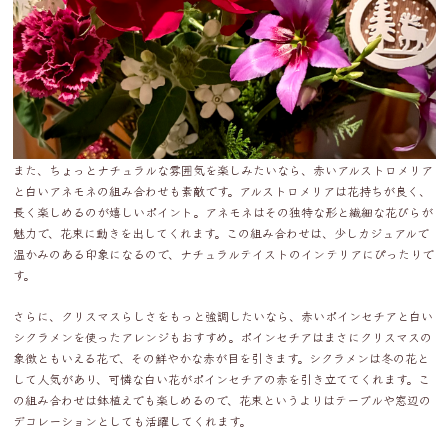
また、ちょっとナチュラルな雰囲気を楽しみたいなら、赤いアルストロメリア
と白いアネモネの組み合わせも素敵です。アルストロメリアは花持ちが良く、
長く楽しめるのが嬉しいポイント。アネモネはその独特な形と繊細な花びらが
魅力で、花束に動きを出してくれます。この組み合わせは、少しカジュアルで
温かみのある印象になるので、ナチュラルテイストのインテリアにぴったりで
す。
さらに、クリスマスらしさをもっと強調したいなら、赤いポインセチアと白い
シクラメンを使ったアレンジもおすすめ。ポインセチアはまさにクリスマスの
象徴ともいえる花で、その鮮やかな赤が目を引きます。シクラメンは冬の花と
して人気があり、可憐な白い花がポインセチアの赤を引き立ててくれます。こ
の組み合わせは鉢植えでも楽しめるので、花束というよりはテーブルや窓辺の
デコレーションとしても活躍してくれます。