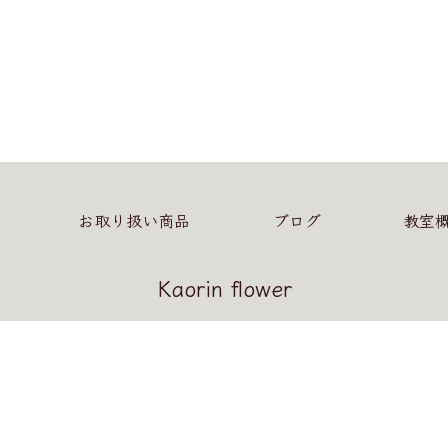
お取り扱い商品
ブログ
教室
Kaorin flower
【営業時間】10：00～17：00
【定休日】火曜日・日曜日
COPYRIGHT © Kaorin flower All rights reserved.