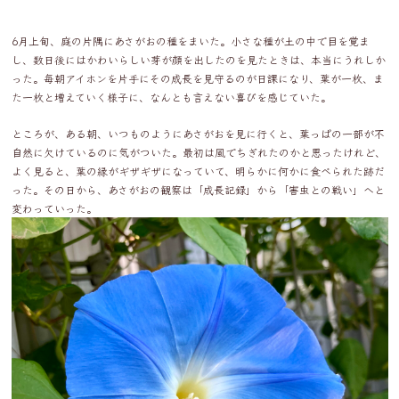
6月上旬、庭の片隅にあさがおの種をまいた。小さな種が土の中で目を覚ま
し、数日後にはかわいらしい芽が顔を出したのを見たときは、本当にうれしか
った。毎朝アイホンを片手にその成長を見守るのが日課になり、葉が一枚、ま
た一枚と増えていく様子に、なんとも言えない喜びを感じていた。
ところが、ある朝、いつものようにあさがおを見に行くと、葉っぱの一部が不
自然に欠けているのに気がついた。最初は風でちぎれたのかと思ったけれど、
よく見ると、葉の縁がギザギザになっていて、明らかに何かに食べられた跡だ
った。その日から、あさがおの観察は「成長記録」から「害虫との戦い」へと
変わっていった。