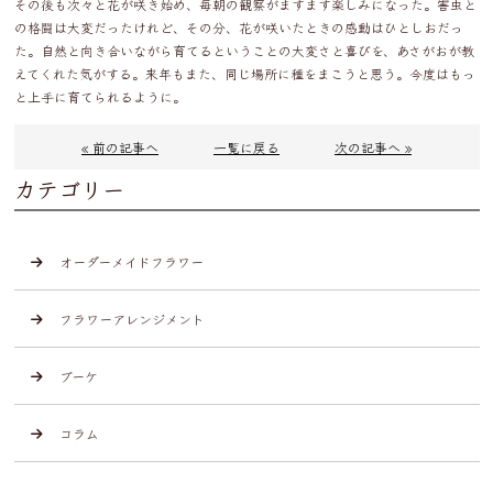
その後も次々と花が咲き始め、毎朝の観察がますます楽しみになった。害虫と
の格闘は大変だったけれど、その分、花が咲いたときの感動はひとしおだっ
た。自然と向き合いながら育てるということの大変さと喜びを、あさがおが教
えてくれた気がする。来年もまた、同じ場所に種をまこうと思う。今度はもっ
と上手に育てられるように。
« 前の記事へ
一覧に戻る
次の記事へ »
カテゴリー
オーダーメイドフラワー
フラワーアレンジメント
ブーケ
コラム