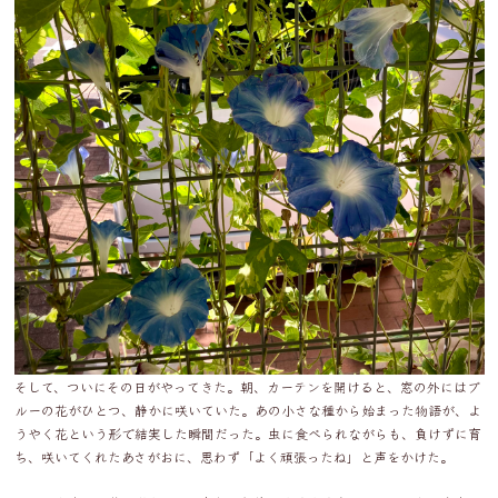
そして、ついにその日がやってきた。朝、カーテンを開けると、窓の外にはブ
ルーの花がひとつ、静かに咲いていた。あの小さな種から始まった物語が、よ
うやく花という形で結実した瞬間だった。虫に食べられながらも、負けずに育
ち、咲いてくれたあさがおに、思わず「よく頑張ったね」と声をかけた。